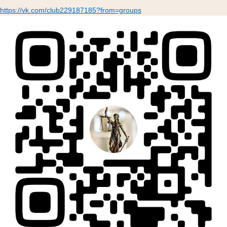
https://vk.com/club229187185?from=groups