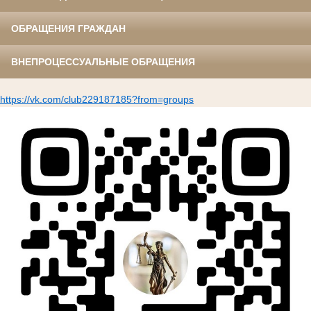
ОБРАЩЕНИЯ ГРАЖДАН
ВНЕПРОЦЕССУАЛЬНЫЕ ОБРАЩЕНИЯ
https://vk.com/club229187185?from=groups