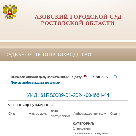
АЗОВСКИЙ ГОРОДСКОЙ СУД
РОСТОВСКОЙ ОБЛАСТИ
СУДЕБНОЕ ДЕЛОПРОИЗВОДСТВО
Вывести список дел, назначенных на дату
Поиск информации по делам
УИД: 61RS0009-01-2024-004664-44
Всего по запросу найдено -
1
.
Дата
Да
Суд
Номер дела
Информация по делу
Судья
поступления
ре
КАТЕГОРИЯ:
Отношения,
связанные с защитой