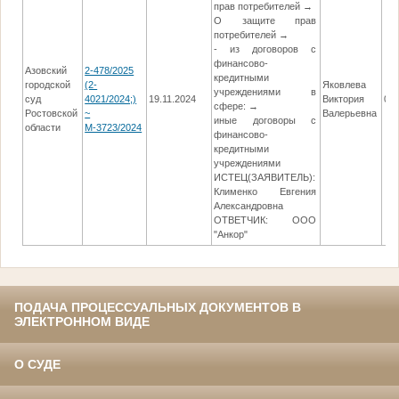
прав потребителей →
О защите прав
потребителей →
- из договоров с
финансово-
Азовский
2-478/2025
кредитными
городской
(2-
Яковлева
учреждениями в
суд
4021/2024;)
19.11.2024
Виктория
06.
сфере: →
Ростовской
~
Валерьевна
иные договоры с
области
М-3723/2024
финансово-
кредитными
учреждениями
ИСТЕЦ(ЗАЯВИТЕЛЬ):
Клименко Евгения
Александровна
ОТВЕТЧИК: ООО
"Анкор"
ПОДАЧА ПРОЦЕССУАЛЬНЫХ ДОКУМЕНТОВ В
ЭЛЕКТРОННОМ ВИДЕ
О СУДЕ