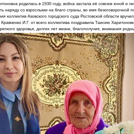
итоновна родилась в 1930 году, война застала её совсем юной и ли
ать наряду со взрослыми на благо страны, во имя безоговорочной п
ния коллектив Азовского городского суда Ростовской области вручи
. Кравченко И.Г. от всего коллектива поздравила Таисию Харитоно
епкого здоровья, долгих лет жизни, благополучия, внимания родны