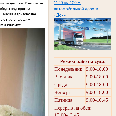
1120 км 100 м
шила детства. В возрасте
обеды над врагом.
автомобильной дороги
л Таисии Харитоновне
«Дон»
вну с наступающим
х и близких!
Режим работы суда:
Понедельник
9.00-18.00
Вторник
9.00-18.00
Среда
9.00-18.00
Четверг
9.00-18.00
Пятница
9.00-16.45
Перерыв на обед:
13.00-13.45