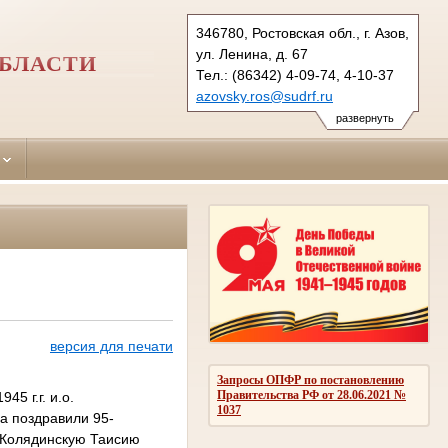
346780, Ростовская обл., г. Азов,
ул. Ленина, д. 67
ОБЛАСТИ
Тел.: (86342) 4-09-74, 4-10-37
azovsky.ros@sudrf.ru
развернуть
и
версия для печати
Запросы ОПФР по постановлению
Правительства РФ от 28.06.2021 №
5 г.г. и.о.
1037
да поздравили 95-
- Колядинскую Таисию