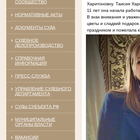
СООБЩЕСТВО
Харитоновну. Таисия Хар
11 лет она начала работ
НОРМАТИВНЫЕ АКТЫ
В знак внимания и уваже
цветы и сладкий подарок
ДОКУМЕНТЫ СУДА
праздником и пожелала кр
СУДЕБНОЕ
ДЕЛОПРОИЗВОДСТВО
СПРАВОЧНАЯ
ИНФОРМАЦИЯ
ПРЕСС-СЛУЖБА
УПРАВЛЕНИЕ СУДЕБНОГО
ДЕПАРТАМЕНТА
СУДЫ СУБЪЕКТА РФ
МУНИЦИПАЛЬНЫЕ
ОРГАНЫ ВЛАСТИ
ВАКАНСИИ